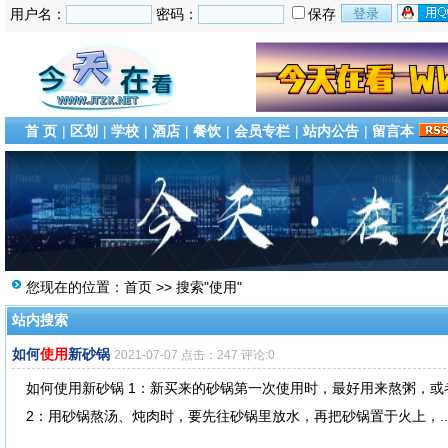
用户名：
密码：
保存
首 页
|
区划
|
学校
|
酒店
|
餐饮
|
会员专栏
|
站内公告
|
留言本
您现在的位置：
首页
>> 搜索"使用"
站内搜索
如何
使用
新砂锅
2021-07-07 点击：247 评论:0
如何使用新砂锅 1：新买来的砂锅第一次使用时，最好用来熬粥，
2：用砂锅熬汤、炖肉时，要先往砂锅里放水，再把砂锅置于火上，..